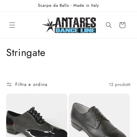
Vai
Scarpe da Ballo - Made in Italy
direttamente
ai contenuti
Carrello
C
Stringate
o
l
Filtra e ordina
12 prodotti
l
e
z
i