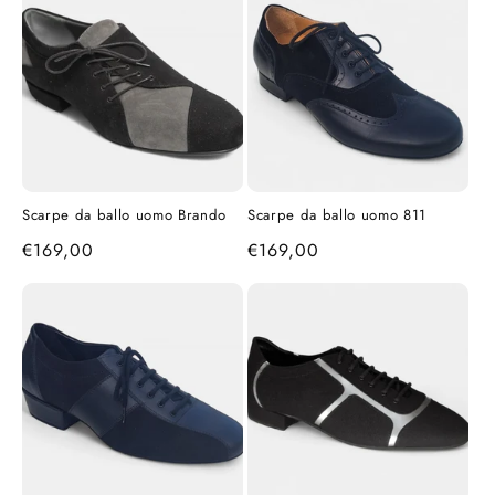
Scarpe da ballo uomo Brando
Scarpe da ballo uomo 811
Prezzo
€169,00
Prezzo
€169,00
di
di
listino
listino