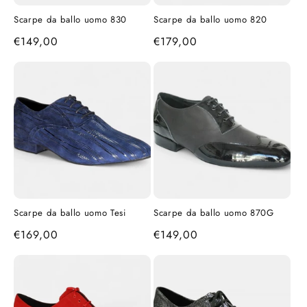
Scarpe da ballo uomo 830
Scarpe da ballo uomo 820
Prezzo
€149,00
Prezzo
€179,00
di
di
listino
listino
Scarpe da ballo uomo Tesi
Scarpe da ballo uomo 870G
Prezzo
€169,00
Prezzo
€149,00
di
di
listino
listino