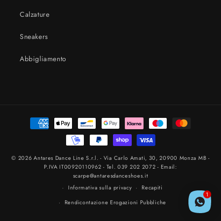
Calzature
Sneakers
Abbigliamento
Metodi
di
pagamento
© 2026
Antares Dance Line
S.r.l. - Via Carlo Amati, 30, 20900 Monza MB -
P.IVA IT00920110962 - Tel.
039 202 2072
- Email:
scarpe@antaresdanceshoes.it
👋 Possiamo aiutarti?
Informativa sulla privacy
Recapiti
1
Rendicontazione Erogazioni Pubbliche