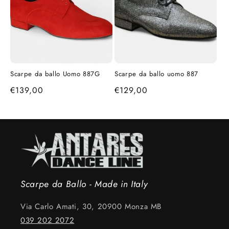
Scarpe da ballo Uomo 887G
Scarpe da ballo uomo 887
Prezzo
€139,00
Prezzo
€129,00
di
di
listino
listino
Scarpe da Ballo - Made in Italy
Via Carlo Amati, 30, 20900 Monza MB
039 202 2072