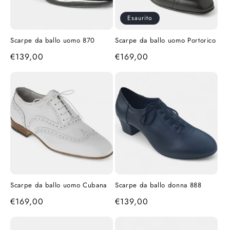
o
Esaurito
n
Scarpe da ballo uomo 870
Scarpe da ballo uomo Portorico
e
Prezzo
€139,00
Prezzo
€169,00
:
di
di
listino
listino
Scarpe da ballo uomo Cubana
Scarpe da ballo donna 888
Prezzo
€169,00
Prezzo
€139,00
di
di
listino
listino