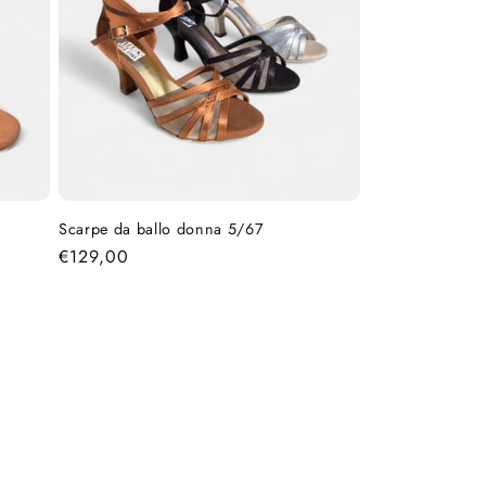
Scarpe da ballo donna 5/67
Prezzo
€129,00
di
listino