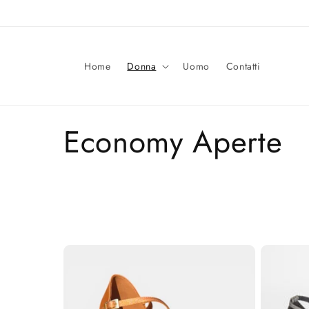
Vai
direttamente
ai contenuti
Home
Donna
Uomo
Contatti
C
Economy Aperte
o
l
l
e