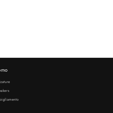
omo
zature
eakers
bigliamento