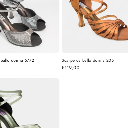
 ballo donna 6/72
Scarpe da ballo donna 205
Prezzo
€119,00
di
listino