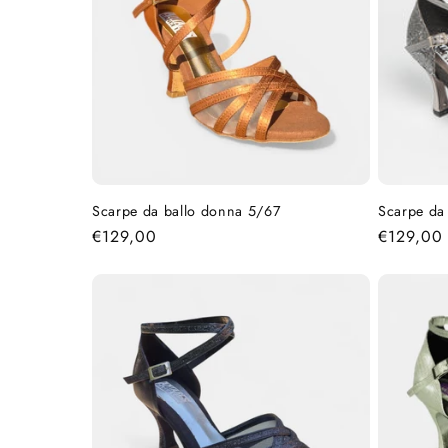
z
i
o
n
Scarpe da ballo donna 5/67
Scarpe da
Prezzo
€129,00
Prezzo
€129,00
e
di
di
listino
listino
: