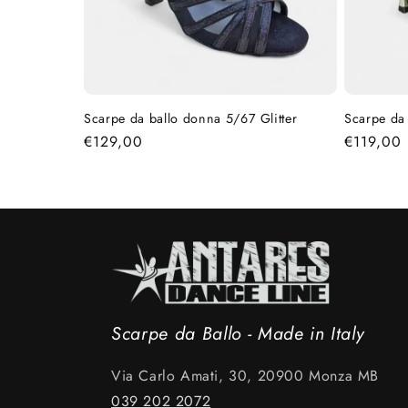
Scarpe da ballo donna 5/67 Glitter
Scarpe da
Prezzo
€129,00
Prezzo
€119,00
di
di
listino
listino
Scarpe da Ballo - Made in Italy
Via Carlo Amati, 30, 20900 Monza MB
039 202 2072