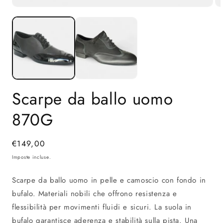
Apri
Ap
contenuti
co
multimediali
mu
1
2
in
in
finestra
fi
modale
mo
Scarpe da ballo uomo
870G
Prezzo
€149,00
di
Imposte incluse.
listino
Scarpe da ballo uomo in pelle e camoscio con fondo in
bufalo. Materiali nobili che offrono resistenza e
flessibilità per movimenti fluidi e sicuri. La suola in
bufalo garantisce aderenza e stabilità sulla pista. Una