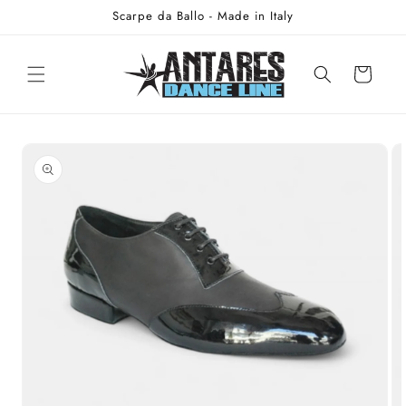
Vai
Scarpe da Ballo - Made in Italy
direttamente
ai contenuti
Carrello
Passa alle
informazioni
sul prodotto