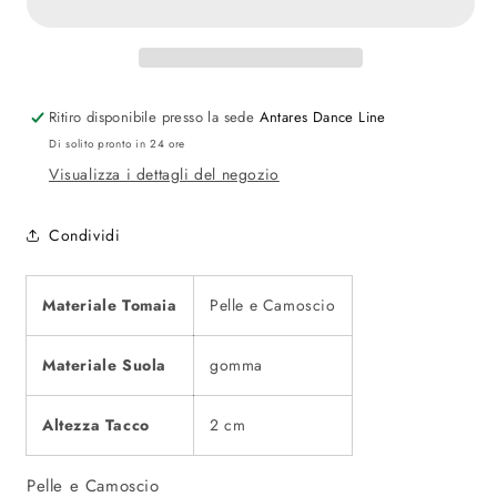
uomo
uomo
870G
870G
Ritiro disponibile presso la sede
Antares Dance Line
Di solito pronto in 24 ore
Visualizza i dettagli del negozio
Condividi
Materiale Tomaia
Pelle e Camoscio
Materiale Suola
gomma
Altezza Tacco
2 cm
Pelle e Camoscio