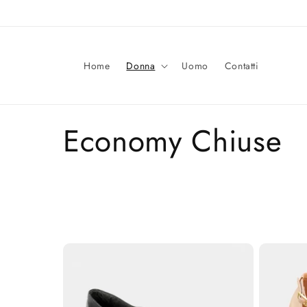
Vai
direttamente
ai contenuti
Home
Donna
Uomo
Contatti
C
Economy Chiuse
o
l
l
e