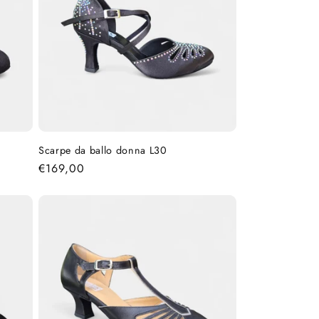
Scarpe da ballo donna L30
Prezzo
€169,00
di
listino