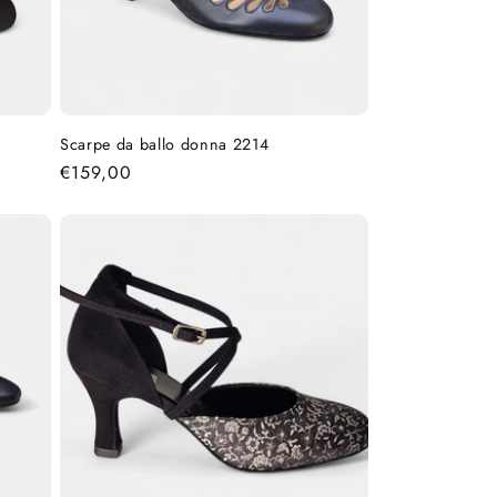
Scarpe da ballo donna 2214
Prezzo
€159,00
di
listino