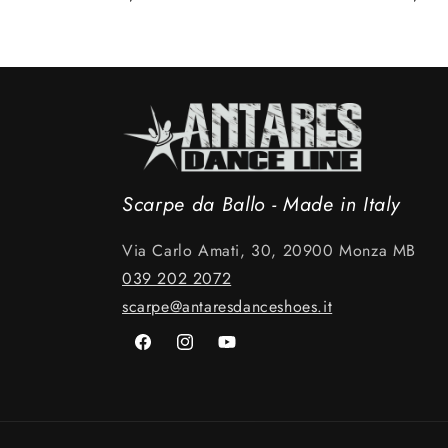
di
di
listino
listino
Scarpe da Ballo - Made in Italy
Via Carlo Amati, 30, 20900 Monza MB
039 202 2072
scarpe@antaresdanceshoes.it
Facebook
Instagram
YouTube