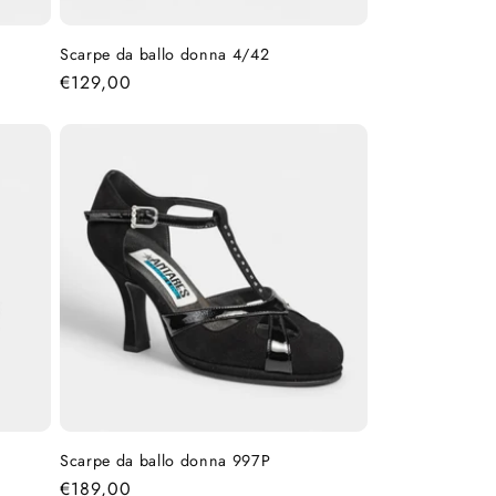
Scarpe da ballo donna 4/42
Prezzo
€129,00
di
listino
Scarpe da ballo donna 997P
Prezzo
€189,00