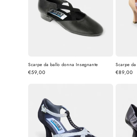
z
i
o
n
Scarpe da ballo donna Insegnante
Scarpe da
Prezzo
€59,00
Prezzo
€89,00
e
di
di
listino
listino
: