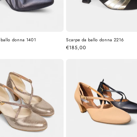
 ballo donna 1401
Scarpe da ballo donna 2216
Prezzo
€185,00
di
listino