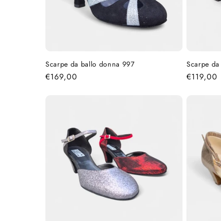
Scarpe da ballo donna 997
Scarpe da
Prezzo
€169,00
Prezzo
€119,00
di
di
listino
listino