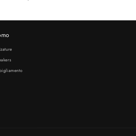
di
listino
omo
zature
eakers
bigliamento