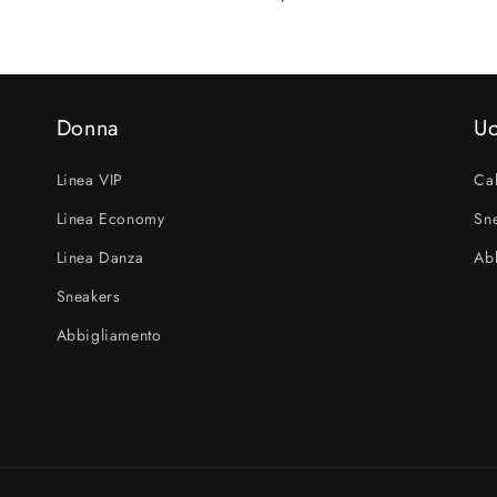
di
listino
Donna
U
Linea VIP
Cal
Linea Economy
Sn
Linea Danza
Ab
Sneakers
Abbigliamento