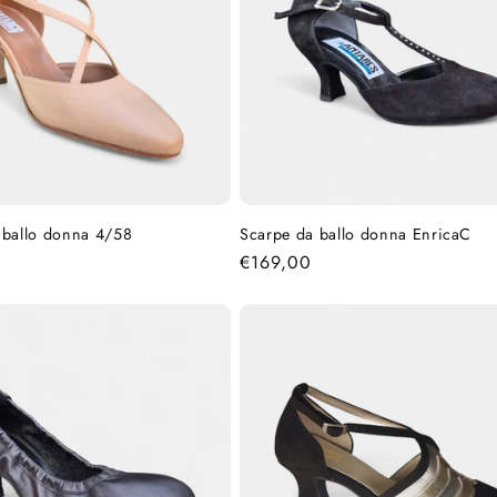
 ballo donna 4/58
Scarpe da ballo donna EnricaC
Prezzo
€169,00
di
listino