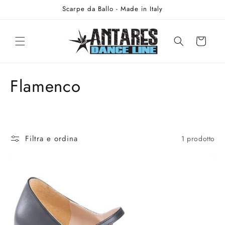
Vai
Scarpe da Ballo - Made in Italy
direttamente
ai contenuti
Carrello
C
Flamenco
o
l
Filtra e ordina
1 prodotto
l
e
z
i